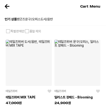
Cart
Menu
인기 상품
팬굿즈
문구/오피스
도서/음반
특별판매만
품절 제외
테일즈위버
테일즈위버
테일즈위버 MIX TAPE
일러스트 장패드 - Blooming
47,000
24,900